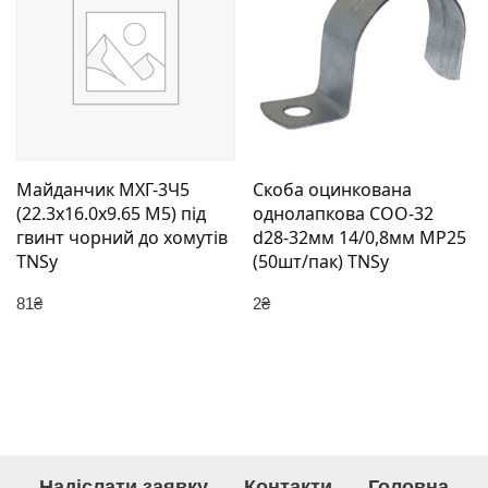
Майданчик МХГ-3Ч5
Скоба оцинкована
(22.3х16.0х9.65 М5) під
однолапкова СОО-32
гвинт чорний до хомутів
d28-32мм 14/0,8мм МР25
TNSy
(50шт/пак) TNSy
81
₴
2
₴
Надіслати заявку
Контакти
Головна