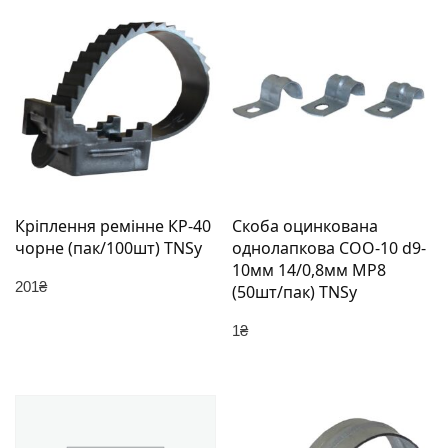
Кріплення ремінне КР-40
Скоба оцинкована
чорне (пак/100шт) TNSy
однолапкова СОО-10 d9-
10мм 14/0,8мм МР8
201
₴
(50шт/пак) TNSy
1
₴