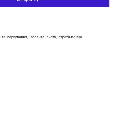
я та маркування
,
Ізолента, скотч, стретч-плівка