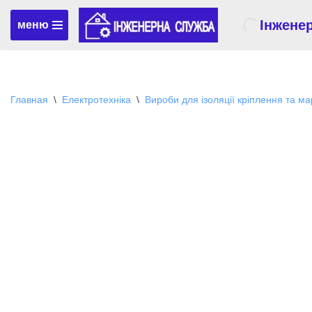
Інжене
меню
Перейти
к
содержимому
Главная
\
Електротехніка
\
Вироби для ізоляції кріплення та м