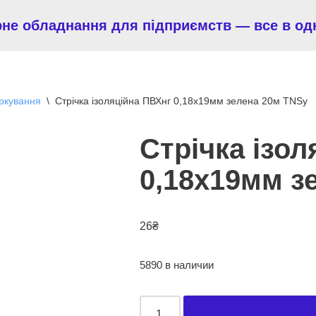
рне обладнання для підприємств — все в од
аркування
\
Стрічка ізоляційна ПВХнг 0,18х19мм зелена 20м TNSy
Стрічка ізо
0,18х19мм з
26
₴
5890 в наличии