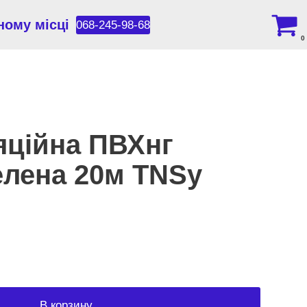
ному місці
068-245-98-68
0
ляційна ПВХнг
елена 20м TNSy
В корзину