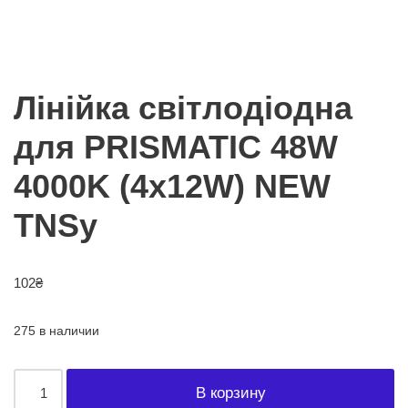
Лінійка світлодіодна
для PRISMATIC 48W
4000K (4х12W) NEW
TNSy
102
₴
275 в наличии
В корзину