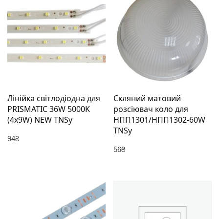
Лінійка світлодіодна для
Скляний матовий
PRISMATIC 36W 5000K
розсіювач коло для
(4х9W) NEW TNSy
НПП1301/НПП1302-60W
TNSy
94
₴
56
₴