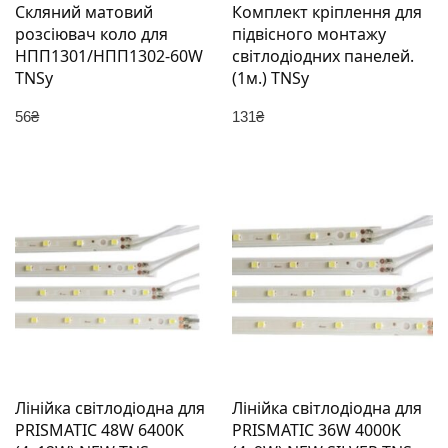
Скляний матовий
Комплект кріплення для
розсіювач коло для
підвісного монтажу
НПП1301/НПП1302-60W
світлодіодних панелей.
TNSy
(1м.) TNSy
56
₴
131
₴
Лінійка світлодіодна для
Лінійка світлодіодна для
PRISMATIC 48W 6400K
PRISMATIC 36W 4000K