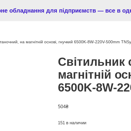
рне обладнання для підприємств — все в од
станочний, на магнітній основі, гнучкий 6500K-8W-220V-500mm TNS
Світильник 
магнітній ос
6500K-8W-2
504
₴
151 в наличии