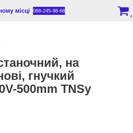
ному місці
068-245-98-68
0
y
станочний, на
нові, гнучкий
20V-500mm TNSy