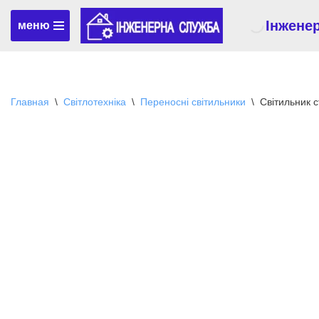
Інжене
меню
Перейти
к
содержимому
Главная
\
Світлотехніка
\
Переносні світильники
\
Світильник 