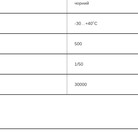
чорний
-30…+40˚С
500
1/50
30000