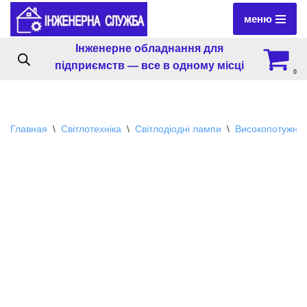
меню
Перейти
Інженерне обладнання для
к
підприємств — все в одному місці
содержимому
0
Главная
\
Світлотехніка
\
Світлодіодні лампи
\
Високопотужні 