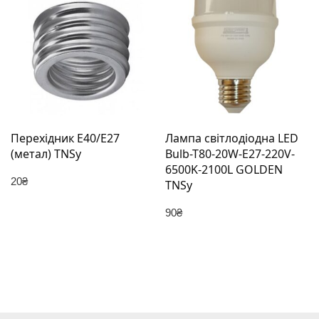
Перехідник E40/E27
Лампа світлодіодна LED
(метал) TNSy
Bulb-T80-20W-E27-220V-
6500K-2100L GOLDEN
20
₴
TNSy
90
₴