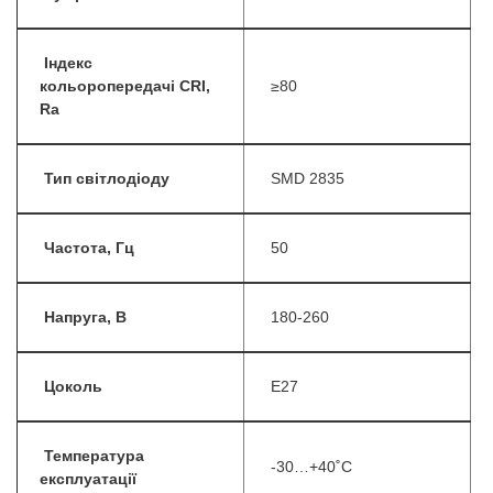
Індекс
кольоропередачі CRI,
≥80
Ra
Тип світлодіоду
SMD 2835
Частота, Гц
50
Напруга, В
180-260
Цоколь
E27
Температура
-30…+40˚С
експлуатації