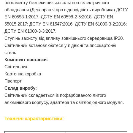
регламенту безпеки низьковольтного електричного
обладнання (Декларацiя про вiдповiднiсть виробника) ДСТУ
EN 60598-1:2017, ДСТУ EN 60598-2-5:2018; ДСТУ EN
55015:2017; ДСТУ EN 61547:2016; ДСТУ EN 61000-3-2:2016;
ДСТУ EN 61000-3-3:2017.
Ступiнь захисту вiд впливу зовнiшнього середовища IP20.
Світильник встановлюютєся у підвісні та гіпсокартонні
стелі.
Комплект поставки:
Світильник
Картонна коробка
Паспорт
Склад виробу:
Світильник складається із пофарбованого литого
алюмінієвого корпусу, адаптера та світлодіодного модуля.
Технічні характеристики: