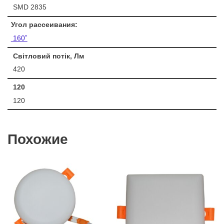
SMD 2835
Угол рассеивания:
160˚
Світловий потік, Лм
420
120
120
Похожие