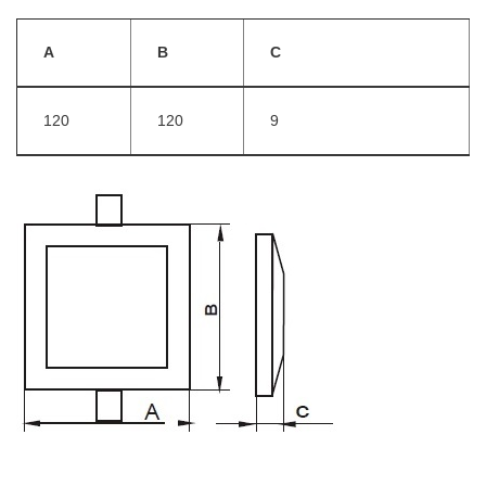
A
B
C
120
120
9