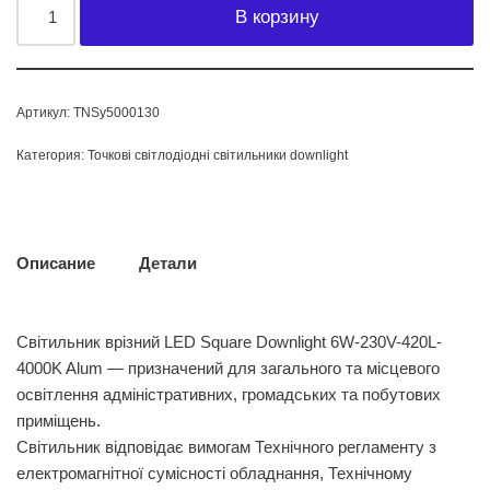
В корзину
Артикул:
TNSy5000130
Категория:
Точкові світлодіодні світильники downlight
Описание
Детали
Світильник врізний LED Square Downlight 6W-230V-420L-
4000K Alum — призначений для загального та місцевого
освітлення адміністративних, громадських та побутових
приміщень.
Світильник вiдповiдає вимогам Технiчного регламенту з
електромагнiтної сумiсностi обладнання, Технiчному