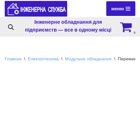
меню
Перейти
Інженерне обладнання для
к
підприємств — все в одному місці
содержимому
0
Главная
\
Електротехніка
\
Модульне обладнання
\
Перемикач