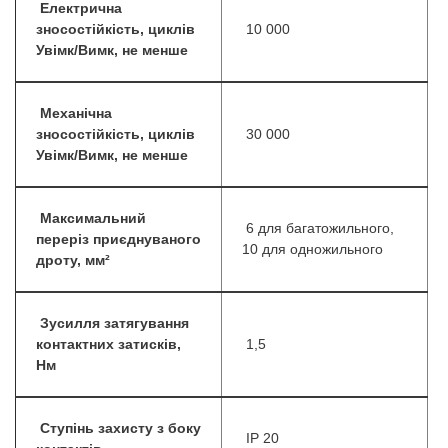
Електрична
зносостійкість, циклів
10 000
Увімк/Вимк, не менше
Механічна
зносостійкість, циклів
30 000
Увімк/Вимк, не менше
Максимальний
6 для багатожильного,
переріз приєднуваного
10 для одножильного
дроту, мм²
Зусилля затягування
контактних затисків,
1,5
Нм
Ступінь захисту з боку
IP 20