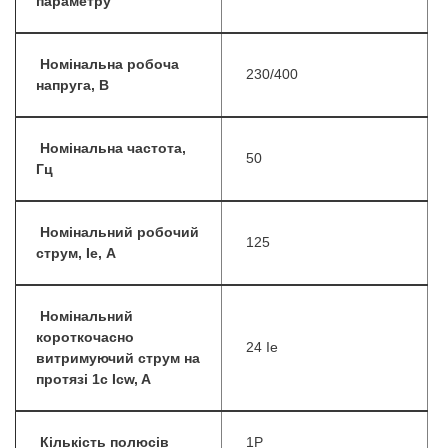
параметру
Номінальна робоча
230/400
напруга, В
Номінальна частота,
50
Гц
Номінальний робочий
125
струм, Iе, А
Номінальний
короткочасно
24 Ie
витримуючий струм на
протязі 1с Icw, A
Кількість полюсів
1P