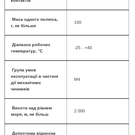
контактів
Маса одного полюса,
100
г, не більше
Діапазон робочих
-25…+40
температур, °С
Група умов
експлуатації в частині
М4
дії механічних
чинників
Висота над рівнем
2 000
моря, м, не більш
Допустима відносна