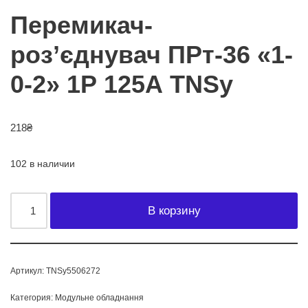
Перемикач-
роз’єднувач ПРт-36 «1-
0-2» 1Р 125А TNSy
218
₴
102 в наличии
В корзину
Артикул:
TNSy5506272
Категория:
Модульне обладнання