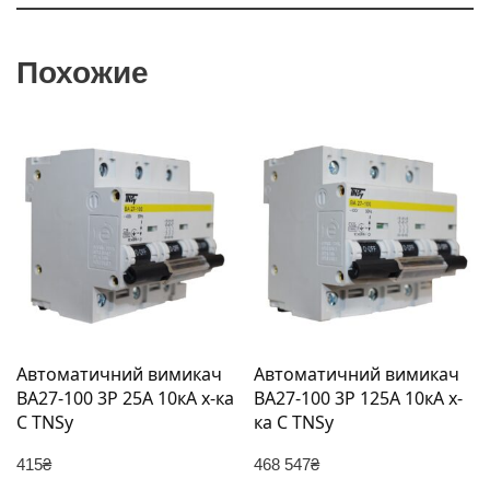
Похожие
Автоматичний вимикач
Автоматичний вимикач
ВА27-100 3Р 25А 10кА х-ка
ВА27-100 3Р 125А 10кА х-
C TNSy
ка C TNSy
415
₴
468 547
₴