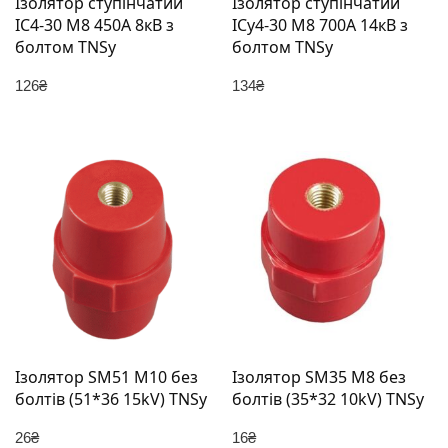
Ізолятор ступінчатий
Ізолятор ступінчатий
ІС4-30 М8 450А 8кВ з
ІСу4-30 М8 700А 14кВ з
болтом TNSy
болтом TNSy
126
₴
134
₴
Ізолятор SM51 М10 без
Ізолятор SM35 М8 без
болтів (51*36 15kV) TNSy
болтів (35*32 10kV) TNSy
26
₴
16
₴