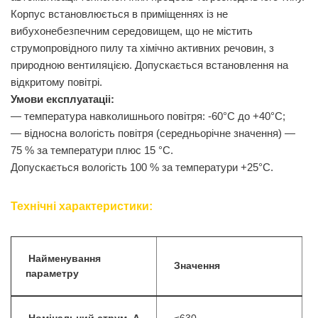
Корпус встановлюється в примiщеннях із не
вибухонебезпечним середовищем, що не мiстить
струмопровiдного пилу та хiмiчно активних речовин, з
природною вентиляцiєю. Допускається встановлення на
вiдкритому повiтрі.
Умови експлуатацii:
— температура навколишнього повiтря: -60°С до +40°С;
— вiдносна вологiсть повiтря (середньорiчне значення) —
75 % за температури плюс 15 °С.
Допускається вологiсть 100 % за температури +25°С.
Технічні характеристики:
Найменування
Значення
параметру