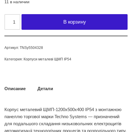
11 в наличии
В корзину
Артикул:
TNSy5504328
Категория:
Корпуси металеві ЩМП IP54
Описание
Детали
Корпус металевий ЩМП-1200х500х400 IP54 з монтажною
панеллю торгової марки Techno Systems — призначений
для подальшого складання низьковолыних електрощитiв
автоматизацii технологiчних процесiв та розподiльчого типу.