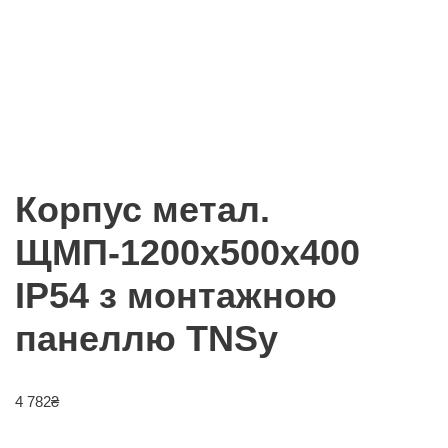
Корпус метал.
ЩМП-1200х500х400
IP54 з монтажною
панеллю TNSy
4 782
₴