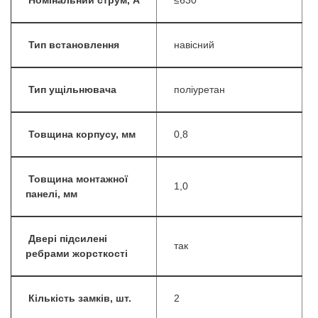
Номінальний струм, А
≤630
Тип встановлення
навісний
Тип ущільнювача
поліуретан
Товщина корпусу, мм
0,8
Товщина монтажної
1,0
панелі, мм
Двері підсилені
так
ребрами жорсткості
Кількість замків, шт.
2