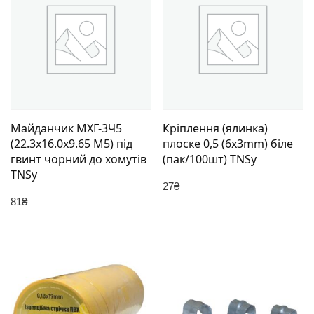
Майданчик МХГ-3Ч5
Кріплення (ялинка)
(22.3х16.0х9.65 М5) під
плоске 0,5 (6х3mm) біле
гвинт чорний до хомутів
(пак/100шт) TNSy
TNSy
27
₴
81
₴