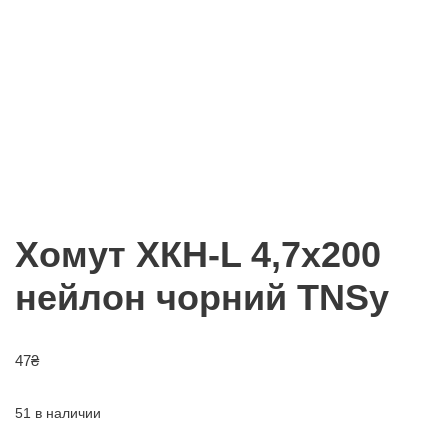
Хомут ХКН-L 4,7х200
нейлон чорний TNSy
47
₴
51 в наличии