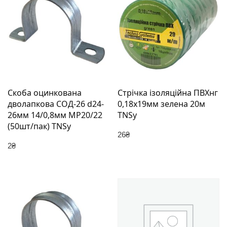
Скоба оцинкована
Стрічка ізоляційна ПВХнг
дволапкова СОД-26 d24-
0,18х19мм зелена 20м
26мм 14/0,8мм МР20/22
TNSy
(50шт/пак) TNSy
26
₴
2
₴