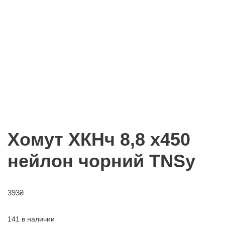
Хомут ХКНч 8,8 х450
нейлон чорний TNSy
393
₴
141 в наличии