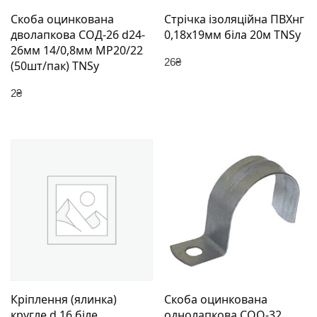
Скоба оцинкована
Стрічка ізоляційна ПВХнг
дволапкова СОД-26 d24-
0,18х19мм біла 20м TNSy
26мм 14/0,8мм МР20/22
26
₴
(50шт/пак) TNSy
2
₴
Кріплення (ялинка)
Скоба оцинкована
кругле d 16 біле
однолапкова СОО-32